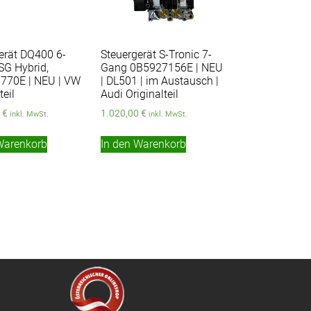
erät DQ400 6-
Steuergerät S-Tronic 7-
G Hybrid,
Gang 0B5927156E | NEU
770E | NEU | VW
| DL501 | im Austausch |
teil
Audi Originalteil
0
€
1.020,00
€
inkl. MwSt.
inkl. MwSt.
Warenkorb
In den Warenkorb