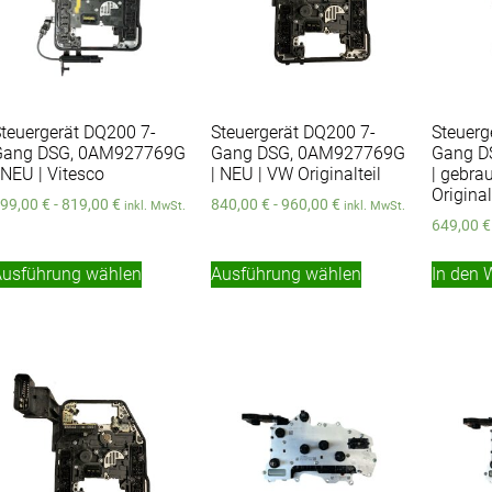
teuergerät DQ200 7-
Steuergerät DQ200 7-
Steuerg
Gang DSG, 0AM927769G
Gang DSG, 0AM927769G
Gang D
 NEU | Vitesco
| NEU | VW Originalteil
| gebra
Original
99,00
€
-
819,00
€
840,00
€
-
960,00
€
inkl. MwSt.
inkl. MwSt.
649,00
€
Ausführung wählen
Ausführung wählen
In den 