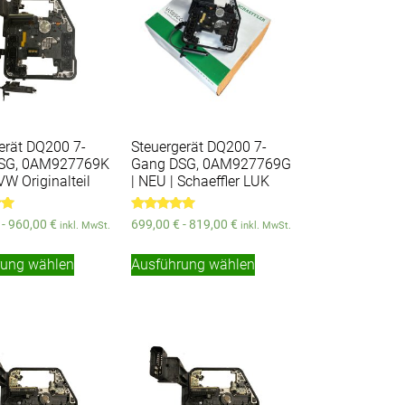
erät DQ200 7-
Steuergerät DQ200 7-
SG, 0AM927769K
Gang DSG, 0AM927769G
VW Originalteil
| NEU | Schaeffler LUK
Bewertet
-
960,00
€
699,00
€
-
819,00
€
inkl. MwSt.
inkl. MwSt.
mit
5.00
von 5
rung wählen
Ausführung wählen