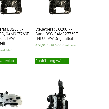
erät DQ200 7-
Steuergerät DQ200 7-
SG, 0AM927769E
Gang DSG, 0AM927769E
ucht | VW
| NEU | VW Originalteil
teil
876,00
€
-
996,00
€
inkl. MwSt.
inkl. MwSt.
Warenkorb
Ausführung wählen