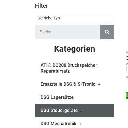
Filter
Getriebe-Typ
Kategorien
S
v
ATI® DQ200 Druckspeicher
|
Reparatursatz
6
Ersatzteile DSG & S-Tronic
I
DSG Lagersätze
DSG Steuergeräte
DSG Mechatronik