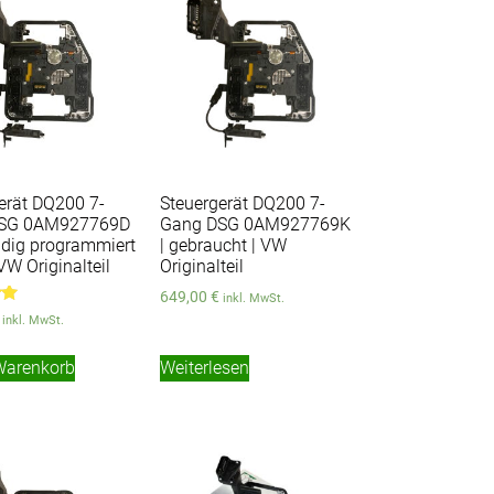
erät DQ200 7-
Steuergerät DQ200 7-
SG 0AM927769D
Gang DSG 0AM927769K
ndig programmiert
| gebraucht | VW
VW Originalteil
Originalteil
649,00
€
inkl. MwSt.
inkl. MwSt.
Warenkorb
Weiterlesen