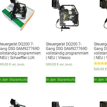
teuergerät DQ200 7-
Steuergerät DQ200 7-
Steuerg
Gang DSG 0AM927769D
Gang DSG 0AM927769D
Gang D
ollständig programmiert
vollständig programmiert
vollstä
 NEU | Schaeffler LUK
| NEU | Vitesco
| NEU | 
99,00
€
699,00
€
inkl. MwSt.
inkl. MwSt.
Bewertet
840,00
€
mit
5.00
von 5
n den Warenkorb
In den Warenkorb
In den 