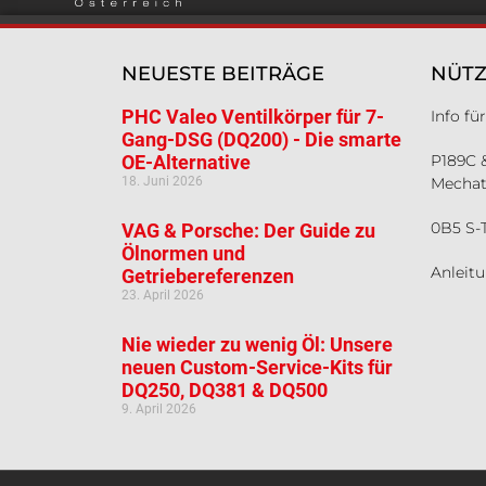
NEUESTE BEITRÄGE
NÜTZ
PHC Valeo Ventilkörper für 7-
Info f
Gang-DSG (DQ200) - Die smarte
OE-Alternative
P189C 
18. Juni 2026
Mechat
0B5 S-
VAG & Porsche: Der Guide zu
Ölnormen und
Anleit
Getriebereferenzen
23. April 2026
Nie wieder zu wenig Öl: Unsere
neuen Custom-Service-Kits für
DQ250, DQ381 & DQ500
9. April 2026