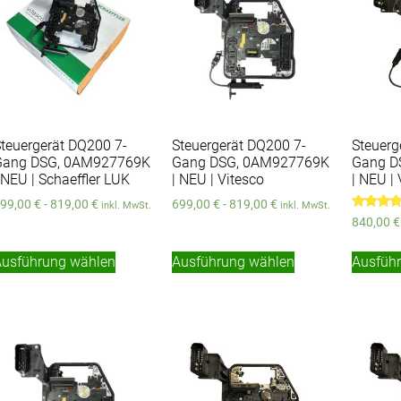
teuergerät DQ200 7-
Steuergerät DQ200 7-
Steuerg
Gang DSG, 0AM927769K
Gang DSG, 0AM927769K
Gang D
 NEU | Schaeffler LUK
| NEU | Vitesco
| NEU | 
99,00
€
-
819,00
€
699,00
€
-
819,00
€
inkl. MwSt.
inkl. MwSt.
Bewertet
840,00
€
mit
5.00
von 5
Ausführung wählen
Ausführung wählen
Ausfüh