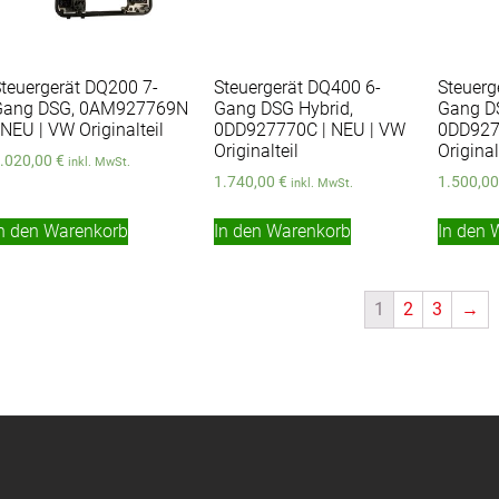
teuergerät DQ200 7-
Steuergerät DQ400 6-
Steuerg
Gang DSG, 0AM927769N
Gang DSG Hybrid,
Gang DS
 NEU | VW Originalteil
0DD927770C | NEU | VW
0DD927
Originalteil
Original
.020,00
€
inkl. MwSt.
1.740,00
€
1.500,0
inkl. MwSt.
n den Warenkorb
In den Warenkorb
In den 
1
2
3
→