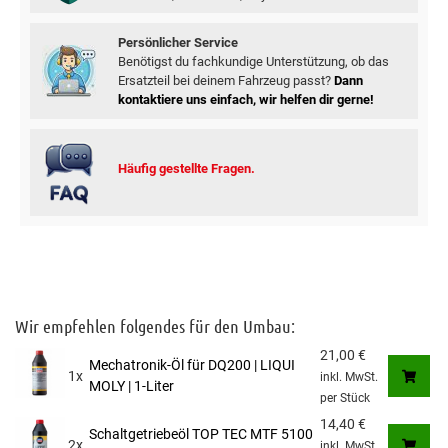
Persönlicher Service
Benötigst du fachkundige Unterstützung, ob das
Ersatzteil bei deinem Fahrzeug passt?
Dann
kontaktiere uns einfach, wir helfen dir gerne!
Häufig gestellte Fragen.
Wir empfehlen folgendes für den Umbau:
21,00
€
Mechatronik-Öl für DQ200 | LIQUI
1x
inkl. MwSt.
MOLY | 1-Liter
per Stück
14,40
€
Schaltgetriebeöl TOP TEC MTF 5100
2x
inkl. MwSt.