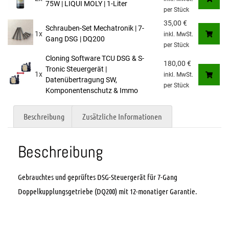
75W | LIQUI MOLY | 1-Liter
per Stück
35,00
€
Schrauben-Set Mechatronik | 7-
1x
inkl. MwSt.
Gang DSG | DQ200
per Stück
Cloning Software TCU DSG & S-
180,00
€
Tronic Steuergerät |
1x
inkl. MwSt.
Datenübertragung SW,
per Stück
Komponentenschutz & Immo
Beschreibung
Zusätzliche Informationen
Beschreibung
Gebrauchtes und geprüftes DSG-Steuergerät für 7-Gang
Doppelkupplungsgetriebe (DQ200) mit 12-monatiger Garantie.