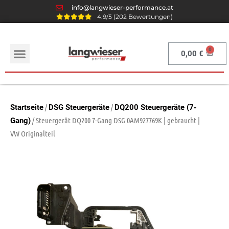
info@langwieser-performance.at
4.9/5 (202 Bewertungen)
0,00
€
/
/
Startseite
DSG Steuergeräte
DQ200 Steuergeräte (7-
/ Steuergerät DQ200 7-Gang DSG 0AM927769K | gebraucht |
Gang)
VW Originalteil