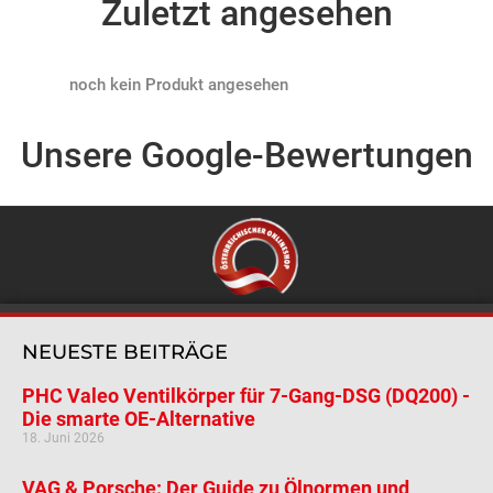
Zuletzt angesehen
Products not found
Unsere Google-Bewertungen
NEUESTE BEITRÄGE
PHC Valeo Ventilkörper für 7-Gang-DSG (DQ200) -
Die smarte OE-Alternative
18. Juni 2026
VAG & Porsche: Der Guide zu Ölnormen und