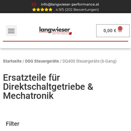
info@langwieser-performance.at
4.9/5 (202 Bewertungen)
0,00
€
Startseite
/
DSG Steuergeräte
/ DQ400 Steuergeräte (6-Gang)
Ersatzteile für
Direktschaltgetriebe &
Mechatronik
Filter