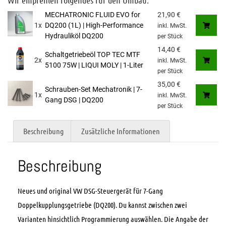
MECHATRONIC FLUID EVO for
21,90
€
1x
DQ200 (1L) | High-Performance
inkl. MwSt.
Hydrauliköl DQ200
per Stück
14,40
€
Schaltgetriebeöl TOP TEC MTF
2x
inkl. MwSt.
5100 75W | LIQUI MOLY | 1-Liter
per Stück
35,00
€
Schrauben-Set Mechatronik | 7-
1x
inkl. MwSt.
Gang DSG | DQ200
per Stück
Beschreibung
Zusätzliche Informationen
Beschreibung
Neues und original VW DSG-Steuergerät für 7-Gang
Doppelkupplungsgetriebe (DQ200). Du kannst zwischen zwei
Varianten hinsichtlich Programmierung auswählen. Die Angabe der