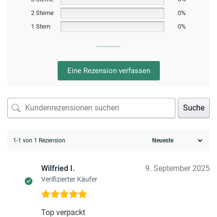
2 Sterne
0%
1 Stern
0%
Eine Rezension verfassen
Suche
1-1 von 1 Rezension
Wilfried I.
9. September 2025
Verifizierter Käufer
Bewertet mit
Top verpackt
5
von 5