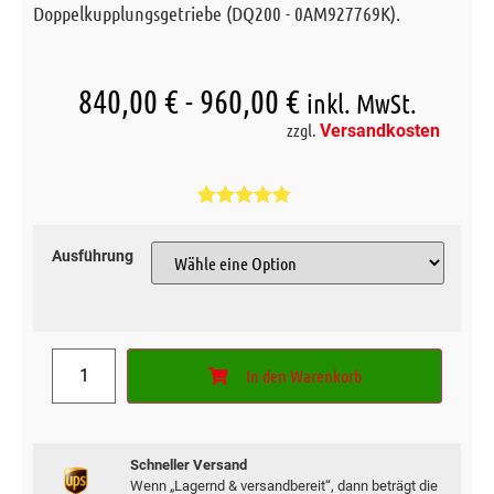
Doppelkupplungsgetriebe (DQ200 - 0AM927769K).
840,00
€
-
960,00
€
inkl. MwSt.
zzgl.
Versandkosten
Bewertet mit
1
5.00
von 5,
basierend
Ausführung
auf
Kundenbewertung
In den Warenkorb
Schneller Versand
Wenn „Lagernd & versandbereit“, dann beträgt die