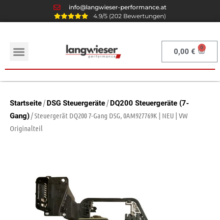
info@langwieser-performance.at
4.9/5 (202 Bewertungen)
0,00
€
/
/
Startseite
DSG Steuergeräte
DQ200 Steuergeräte (7-
/ Steuergerät DQ200 7-Gang DSG, 0AM927769K | NEU | VW
Gang)
Originalteil