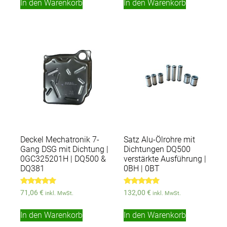
In den Warenkorb
In den Warenkorb
Deckel Mechatronik 7-
Satz Alu-Ölrohre mit
Gang DSG mit Dichtung |
Dichtungen DQ500
0GC325201H | DQ500 &
verstärkte Ausführung |
DQ381
0BH | 0BT
Bewertet
Bewertet
71,06
€
132,00
€
inkl. MwSt.
inkl. MwSt.
mit
mit
4.78
5.00
von 5
von 5
In den Warenkorb
In den Warenkorb