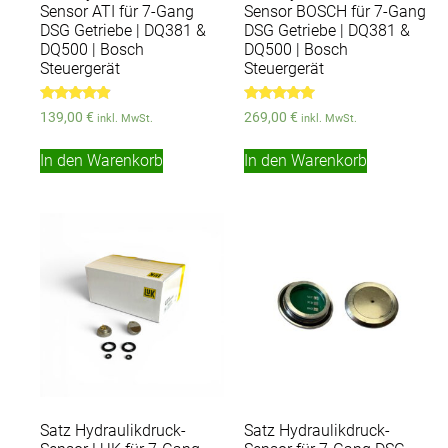
Sensor ATI für 7-Gang
Sensor BOSCH für 7-Gang
DSG Getriebe | DQ381 &
DSG Getriebe | DQ381 &
DQ500 | Bosch
DQ500 | Bosch
Steuergerät
Steuergerät
Bewertet
Bewertet
139,00
€
269,00
€
inkl. MwSt.
inkl. MwSt.
mit
mit
4.75
5.00
von 5
von 5
In den Warenkorb
In den Warenkorb
Satz Hydraulikdruck-
Satz Hydraulikdruck-