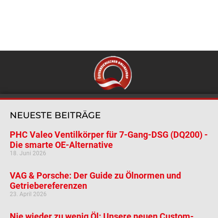
NEUESTE BEITRÄGE
PHC Valeo Ventilkörper für 7-Gang-DSG (DQ200) -
Die smarte OE-Alternative
18. Juni 2026
VAG & Porsche: Der Guide zu Ölnormen und
Getriebereferenzen
23. April 2026
Nie wieder zu wenig Öl: Unsere neuen Custom-