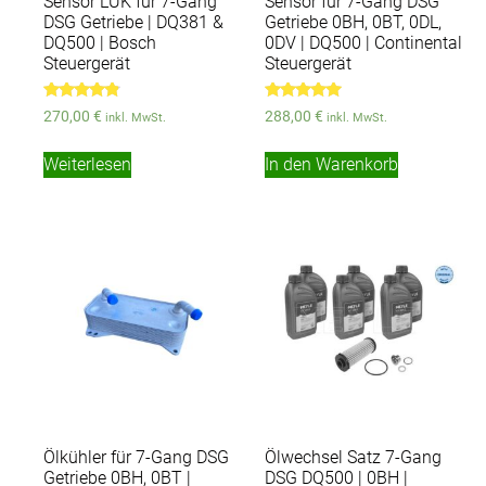
Sensor LUK für 7-Gang
Sensor für 7-Gang DSG
DSG Getriebe | DQ381 &
Getriebe 0BH, 0BT, 0DL,
DQ500 | Bosch
0DV | DQ500 | Continental
Steuergerät
Steuergerät
Bewertet
Bewertet
270,00
€
288,00
€
inkl. MwSt.
inkl. MwSt.
mit
mit
4.67
5.00
von 5
von 5
Weiterlesen
In den Warenkorb
Ölkühler für 7-Gang DSG
Ölwechsel Satz 7-Gang
Getriebe 0BH, 0BT |
DSG DQ500 | 0BH |