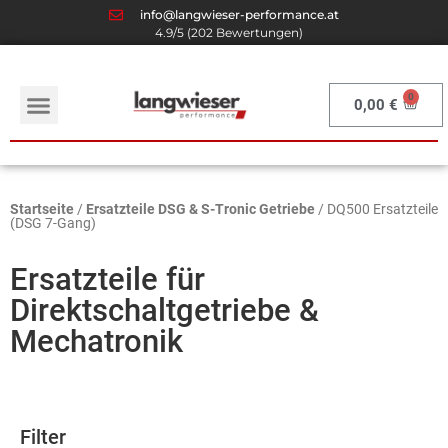
info@langwieser-performance.at
4.9/5 (202 Bewertungen)
0,00
€
Startseite
/
Ersatzteile DSG & S-Tronic Getriebe
/ DQ500 Ersatzteile
(DSG 7-Gang)
Ersatzteile für
Direktschaltgetriebe &
Mechatronik
Filter