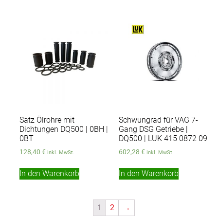
Satz Ölrohre mit
Schwungrad für VAG 7-
Dichtungen DQ500 | 0BH |
Gang DSG Getriebe |
0BT
DQ500 | LUK 415 0872 09
128,40
€
602,28
€
inkl. MwSt.
inkl. MwSt.
In den Warenkorb
In den Warenkorb
1
2
→