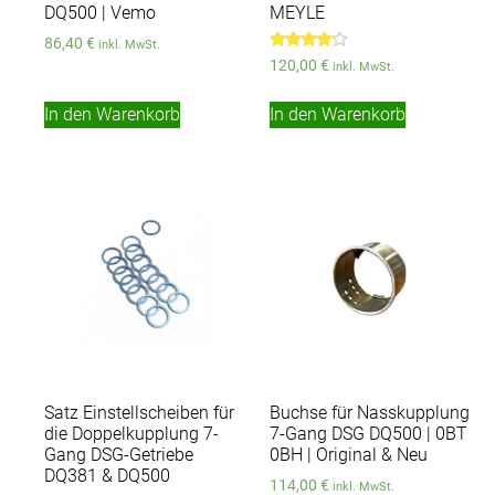
DQ500 | Vemo
MEYLE
86,40
€
inkl. MwSt.
Bewertet
120,00
€
inkl. MwSt.
mit
4.00
von 5
In den Warenkorb
In den Warenkorb
Satz Einstellscheiben für
Buchse für Nasskupplung
die Doppelkupplung 7-
7-Gang DSG DQ500 | 0BT
Gang DSG-Getriebe
0BH | Original & Neu
DQ381 & DQ500
114,00
€
inkl. MwSt.