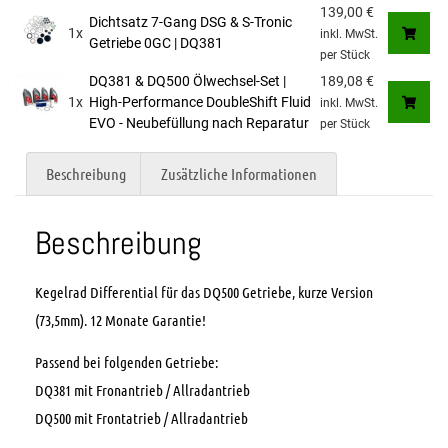
139,00
€
Dichtsatz 7-Gang DSG & S-Tronic
1x
inkl. MwSt.
Getriebe 0GC | DQ381
per Stück
DQ381 & DQ500 Ölwechsel-Set |
189,08
€
1x
High-Performance DoubleShift Fluid
inkl. MwSt.
EVO - Neubefüllung nach Reparatur
per Stück
Beschreibung
Zusätzliche Informationen
Beschreibung
Kegelrad Differential für das DQ500 Getriebe, kurze Version
(73,5mm). 12 Monate Garantie!
Passend bei folgenden Getriebe:
DQ381 mit Fronantrieb / Allradantrieb
DQ500 mit Frontatrieb / Allradantrieb