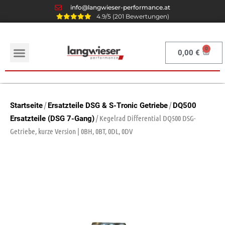
info@langwieser-performance.at
4.9/5 (201 Bewertungen)
0,00
€
/
/
Startseite
Ersatzteile DSG & S-Tronic Getriebe
DQ500
/ Kegelrad Differential DQ500 DSG-
Ersatzteile (DSG 7-Gang)
Getriebe, kurze Version | 0BH, 0BT, 0DL, 0DV