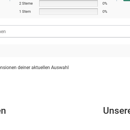
2 Sterne
0%
n
1 Stern
0%
ensionen deiner aktuellen Auswahl
en
Unser