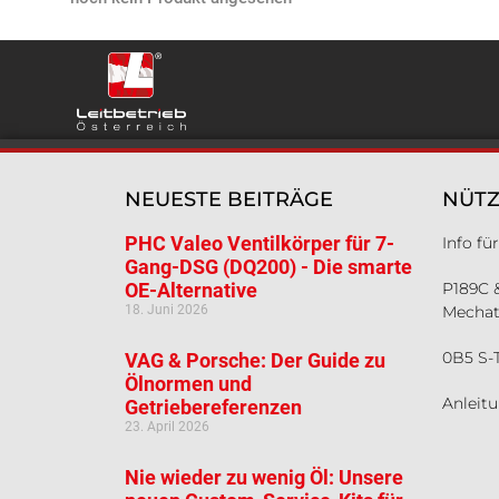
NEUESTE BEITRÄGE
NÜTZ
PHC Valeo Ventilkörper für 7-
Info f
Gang-DSG (DQ200) - Die smarte
OE-Alternative
P189C 
18. Juni 2026
Mechat
0B5 S-
VAG & Porsche: Der Guide zu
Ölnormen und
Anleit
Getriebereferenzen
23. April 2026
Nie wieder zu wenig Öl: Unsere