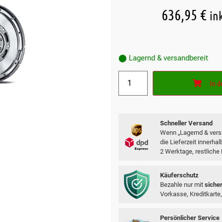
636,95
€
in
⬤ Lagernd & versandbereit
In 
Schneller Versand
Wenn „Lagernd & versa
die Lieferzeit innerha
2 Werktage, restliche
Käuferschutz
Bezahle nur mit
siche
Vorkasse, Kreditkarte,
Persönlicher Service