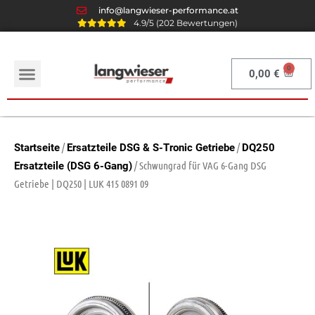
info@langwieser-performance.at
4.9/5 (202 Bewertungen)
0,00
€
/
/
Startseite
Ersatzteile DSG & S-Tronic Getriebe
DQ250
/ Schwungrad für VAG 6-Gang DSG
Ersatzteile (DSG 6-Gang)
Getriebe | DQ250 | LUK 415 0891 09