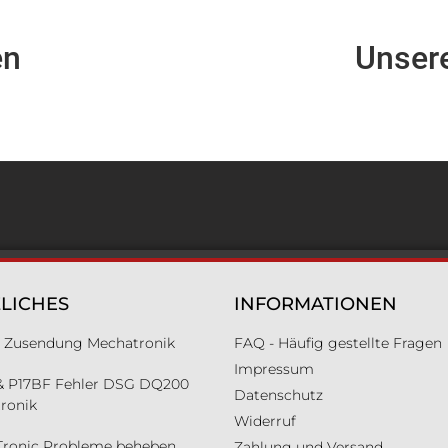
en
Unser
LICHES
INFORMATIONEN
ür Zusendung Mechatronik
FAQ - Häufig gestellte Fragen
Impressum
& P17BF Fehler DSG DQ200
Datenschutz
ronik
Widerruf
Tronic Probleme beheben
Zahlung und Versand