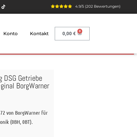
4.9/5 (202 Bewertungen)
Konto
Kontakt
0,00
€
g DSG Getriebe
iginal BorgWarner
472 von BorgWarner für
nik (0BH, 0BT).