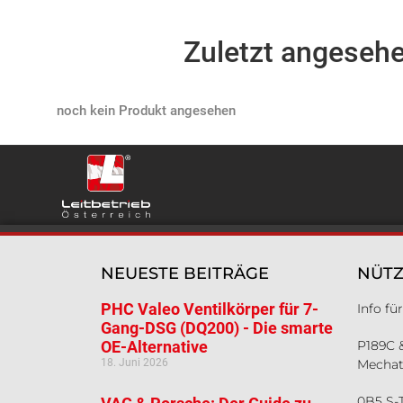
Zuletzt angeseh
Products not found
NEUESTE BEITRÄGE
NÜTZ
PHC Valeo Ventilkörper für 7-
Info f
Gang-DSG (DQ200) - Die smarte
OE-Alternative
P189C 
18. Juni 2026
Mechat
0B5 S-