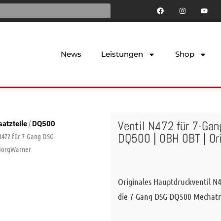
News
Leistungen
Shop
Ventil N472 für 7-Gan
/
atzteile
DQ500
DQ500 | 0BH 0BT | Or
N472 für 7-Gang DSG
 BorgWarner
Originales Hauptdruckventil N
die 7-Gang DSG DQ500 Mechatro