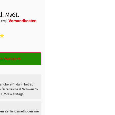
kl. MwSt.
zzgl.
Versandkosten
it
,
d
den Warenkorb
wertung
ndbereit“, dann beträgt
lb Österreichs & Schweiz 1-
 EU 2-3 Werktage.
ren
Zahlungsmethoden wie