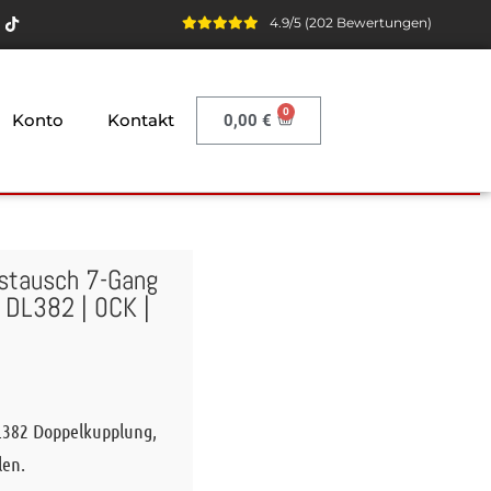
4.9/5 (202 Bewertungen)
Konto
Kontakt
0,00
€
gstausch 7-Gang
e DL382 | 0CK |
L382 Doppelkupplung,
len.