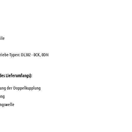
ile
riebe-Typen: DL382 - 0CK, 0DN
 des Lieferumfangs):
gung der Doppelkupplung
ung
ngswelle