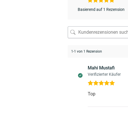
Basierend auf 1 Rezension
1-1 von 1 Rezension
Mahi Mustafi
Verifizierter Käufer
Bewertet mit
Top
5
von 5