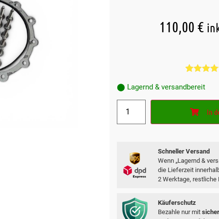
110,00
€
in
Bewertet m
1
⬤ Lagernd & versandbereit
5.00
von 5
basieren
auf
In 
Kundenbe
Schneller Versand
Wenn „Lagernd & versa
die Lieferzeit innerha
2 Werktage, restliche
Käuferschutz
Bezahle nur mit
siche