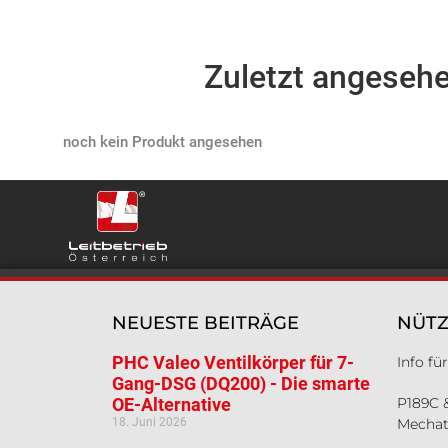
Zuletzt angeseh
Products not found
NEUESTE BEITRÄGE
NÜTZ
PHC Valeo Ventilkörper für 7-
Info f
Gang-DSG (DQ200) - Die smarte
OE-Alternative
P189C 
18. Juni 2026
Mechat