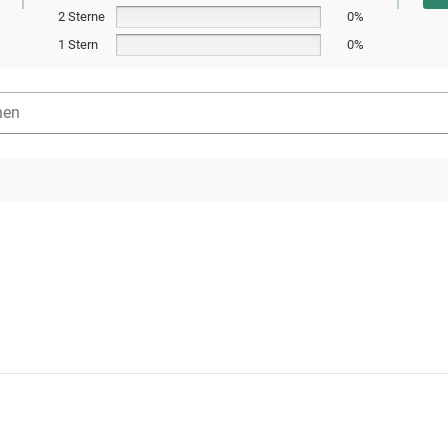
2 Sterne
0%
1 Stern
0%