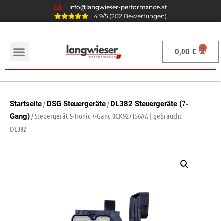
info@langwieser-performance.at
4.9/5 (202 Bewertungen)
0,00
€
/
/
Startseite
DSG Steuergeräte
DL382 Steuergeräte (7-
/ Steuergerät S-Tronic 7-Gang 0CK927156AA | gebraucht |
Gang)
DL382