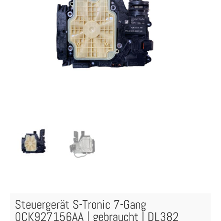
Steuergerät S-Tronic 7-Gang
0CK927156AA | gebraucht | DL382