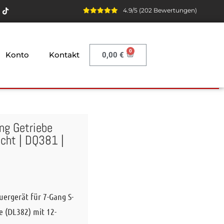
4.9/5 (202 Bewertungen)
Konto
Kontakt
0,00
€
ng Getriebe
cht | DQ381 |
uergerät für 7-Gang S-
e (DL382) mit 12-