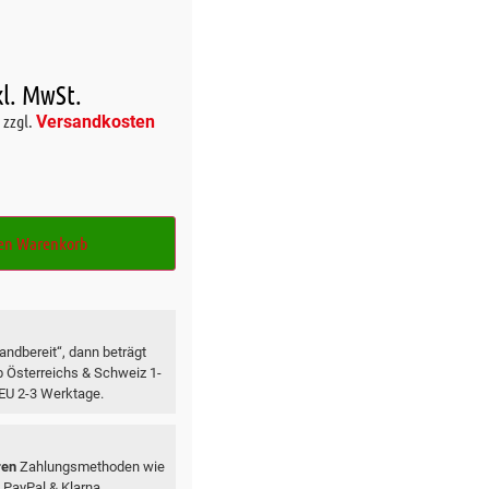
kl. MwSt.
zzgl.
Versandkosten
den Warenkorb
ndbereit“, dann beträgt
lb Österreichs & Schweiz 1-
 EU 2-3 Werktage.
ren
Zahlungsmethoden wie
 PayPal & Klarna.