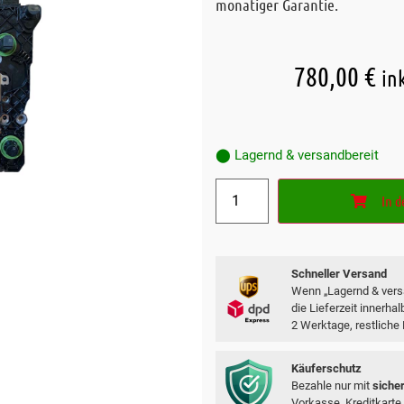
monatiger Garantie.
780,00
€
in
⬤ Lagernd & versandbereit
In 
Schneller Versand
Wenn „Lagernd & versa
die Lieferzeit innerha
2 Werktage, restliche
Käuferschutz
Bezahle nur mit
siche
Vorkasse, Kreditkarte,