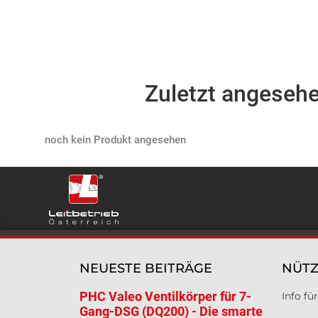
Zuletzt angeseh
Products not found
NEUESTE BEITRÄGE
NÜTZ
PHC Valeo Ventilkörper für 7-
Info f
Gang-DSG (DQ200) - Die smarte