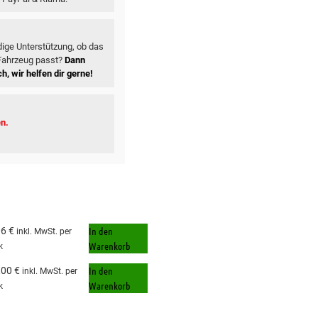
ige Unterstützung, ob das
 Fahrzeug passt?
Dann
h, wir helfen dir gerne!
en.
In den
06
€
inkl. MwSt.
per
Warenkorb
k
In den
,00
€
inkl. MwSt.
per
Warenkorb
k