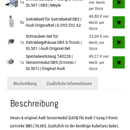
1x
inkl. MwSt.
DL501 | 0B5 | Meyle
per Stück
46,80
€
inkl.
Getriebeöl für Getriebeteil 0B5 |
5x
MwSt.
per
Audi Originalteil | G 055 532 A2
Stück
Schrauben-Set für
33,00
€
inkl.
1x
Getriebegehäuse 0B5 S-Tronic |
MwSt.
per
DL501 | Audi Original-Set
Stück
Spezialwerkzeug T40228 |
49,27
€
inkl.
1x
Sensormodul 0B5 (S tronic /
MwSt.
per
DL501) | Original Audi
Stück
Beschreibung
Zusätzliche Informationen
Beschreibung
Neues & original Audi Sensormodul (G676) für Audi 7-Gang S-Tronic
Getriebe (0B5 / DL501). Zusätzlich ist der benötige Kabelsatz dabei,