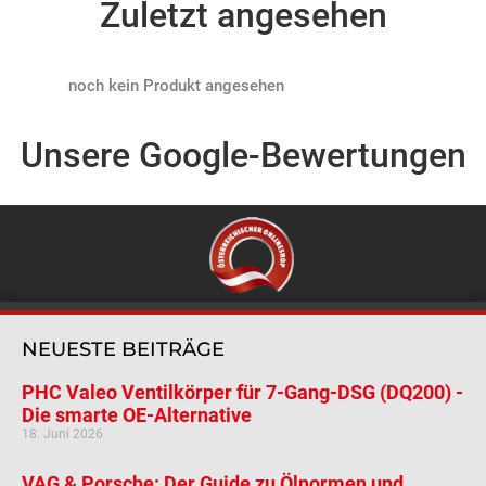
Zuletzt angesehen
Products not found
Unsere Google-Bewertungen
NEUESTE BEITRÄGE
PHC Valeo Ventilkörper für 7-Gang-DSG (DQ200) -
Die smarte OE-Alternative
18. Juni 2026
VAG & Porsche: Der Guide zu Ölnormen und