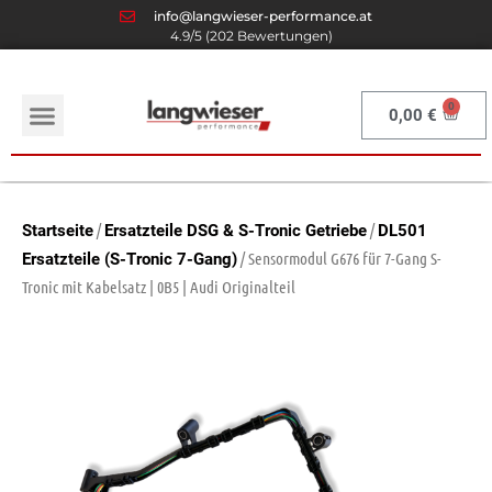
info@langwieser-performance.at
4.9/5 (202 Bewertungen)
0,00
€
/
/
Startseite
Ersatzteile DSG & S-Tronic Getriebe
DL501
/ Sensormodul G676 für 7-Gang S-
Ersatzteile (S-Tronic 7-Gang)
Tronic mit Kabelsatz | 0B5 | Audi Originalteil