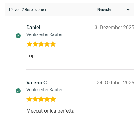
1-2 von 2 Rezensionen
Daniel
3. Dezember 2025
Verifizierter Käufer
Bewertet mit
Top
5
von 5
Valerio C.
24. Oktober 2025
Verifizierter Käufer
Bewertet mit
Meccatronica perfetta
5
von 5