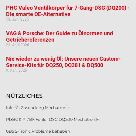
PHC Valeo Ventilkörper für 7-Gang-DSG (DQ200) -
Die smarte OE-Alternative
18. Juni 2026
VAG & Porsche: Der Guide zu Ölnormen und
Getriebereferenzen
23. April 2026
Nie wieder zu wenig Öl: Unsere neuen Custom-
Service-Kits für DQ250, DQ381 & DQ500
9. April 2026
NÜTZLICHES
Info für Zusendung Mechatronik
P189C & P17BF Fehler DSG DQ200 Mechatronik
0B5 S-Tronic Probleme beheben