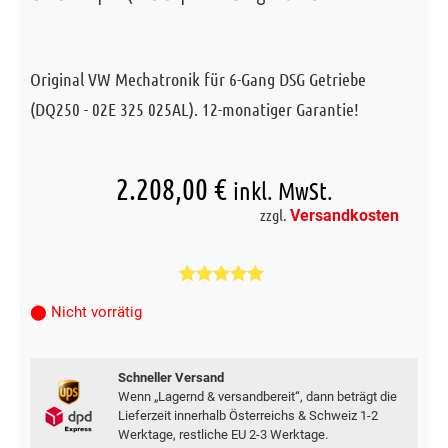
Original VW Mechatronik für 6-Gang DSG Getriebe
(DQ250 - 02E 325 025AL). 12-monatiger Garantie!
2.208,00
€
inkl. MwSt.
zzgl.
Versandkosten
Bewertet mit
2
⬤ Nicht vorrätig
5.00
von 5,
basierend
auf
Kundenbewertungen
Schneller Versand
Wenn „Lagernd & versandbereit“, dann beträgt die
Lieferzeit innerhalb Österreichs & Schweiz 1-2
Werktage, restliche EU 2-3 Werktage.