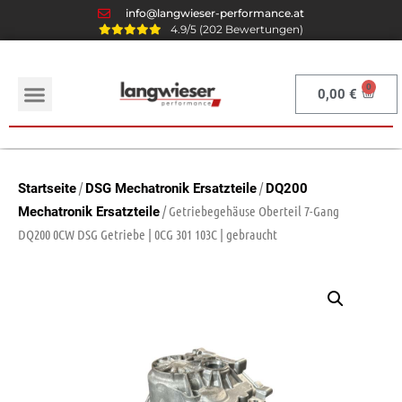
info@langwieser-performance.at
4.9/5 (202 Bewertungen)
0,00
€
/
/
Startseite
DSG Mechatronik Ersatzteile
DQ200
/ Getriebegehäuse Oberteil 7-Gang
Mechatronik Ersatzteile
DQ200 0CW DSG Getriebe | 0CG 301 103C | gebraucht