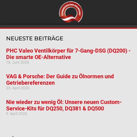
NEUESTE BEITRÄGE
PHC Valeo Ventilkörper für 7-Gang-DSG (DQ200) -
Die smarte OE-Alternative
18. Juni 2026
VAG & Porsche: Der Guide zu Ölnormen und
Getriebereferenzen
23. April 2026
Nie wieder zu wenig Öl: Unsere neuen Custom-
Service-Kits für DQ250, DQ381 & DQ500
9. April 2026