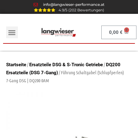
info@langwieser-performance.at
4.9/5 (202 Bewertungen)
0,00
€
/
/
Startseite
Ersatzteile DSG & S-Tronic Getriebe
DQ200
/ Führung Schaltgabel (Schlupfperlen)
Ersatzteile (DSG 7-Gang)
7-Gang DSG | DQ200 0AM