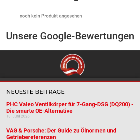
Products not found
Unsere Google-Bewertungen
NEUESTE BEITRÄGE
PHC Valeo Ventilkörper für 7-Gang-DSG (DQ200) -
Die smarte OE-Alternative
18. Juni 2026
VAG & Porsche: Der Guide zu Ölnormen und
Getriebereferenzen