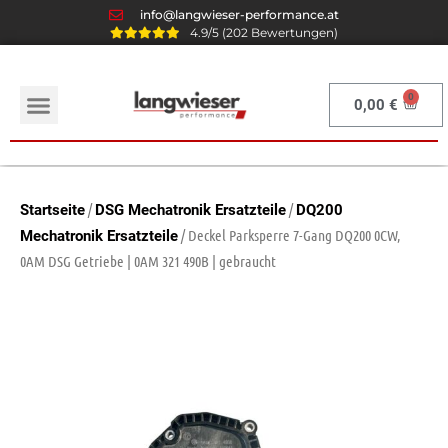
info@langwieser-performance.at
4.9/5 (202 Bewertungen)
0,00
€
/
/
Startseite
DSG Mechatronik Ersatzteile
DQ200
/ Deckel Parksperre 7-Gang DQ200 0CW,
Mechatronik Ersatzteile
0AM DSG Getriebe | 0AM 321 490B | gebraucht