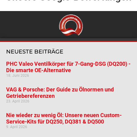
NEUESTE BEITRÄGE
PHC Valeo Ventilkörper für 7-Gang-DSG (DQ200) -
Die smarte OE-Alternative
18. Juni 2026
VAG & Porsche: Der Guide zu Ölnormen und
Getriebereferenzen
23. April 2026
Nie wieder zu wenig Öl: Unsere neuen Custom-
Service-Kits für DQ250, DQ381 & DQ500
9. April 2026