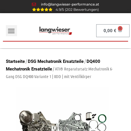
info@langwieser-performance.at
4.9/5 (202 Bewertungen)
0,00
€
/
/
Startseite
DSG Mechatronik Ersatzteile
DQ400
/ ATI® Reparatursatz Mechatronik 6-
Mechatronik Ersatzteile
Gang DSG DQ400 Variante 1 | 0DD | mit Ventilkörper