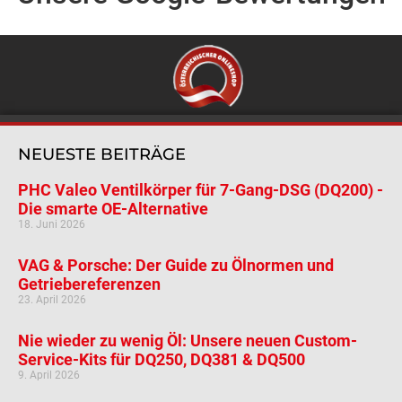
NEUESTE BEITRÄGE
PHC Valeo Ventilkörper für 7-Gang-DSG (DQ200) -
Die smarte OE-Alternative
18. Juni 2026
VAG & Porsche: Der Guide zu Ölnormen und
Getriebereferenzen
23. April 2026
Nie wieder zu wenig Öl: Unsere neuen Custom-
Service-Kits für DQ250, DQ381 & DQ500
9. April 2026