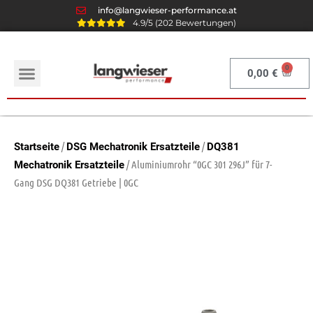
info@langwieser-performance.at
4.9/5 (202 Bewertungen)
0,00
€
/
/
Startseite
DSG Mechatronik Ersatzteile
DQ381
/ Aluminiumrohr “0GC 301 296J” für 7-
Mechatronik Ersatzteile
Gang DSG DQ381 Getriebe | 0GC