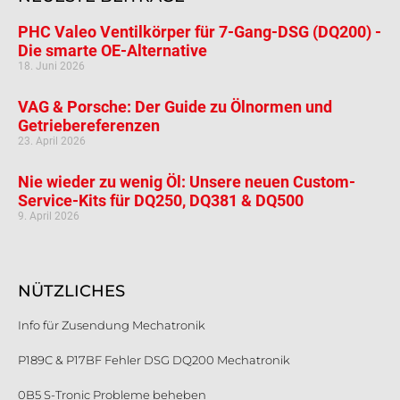
PHC Valeo Ventilkörper für 7-Gang-DSG (DQ200) -
Die smarte OE-Alternative
18. Juni 2026
VAG & Porsche: Der Guide zu Ölnormen und
Getriebereferenzen
23. April 2026
Nie wieder zu wenig Öl: Unsere neuen Custom-
Service-Kits für DQ250, DQ381 & DQ500
9. April 2026
NÜTZLICHES
Info für Zusendung Mechatronik
P189C & P17BF Fehler DSG DQ200 Mechatronik
0B5 S-Tronic Probleme beheben