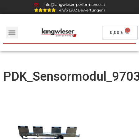
info@langwieser-performance.at
4.9/5 (202 Bewertungen)
0,00
€
PDK_Sensormodul_97031