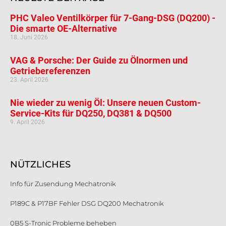
PHC Valeo Ventilkörper für 7-Gang-DSG (DQ200) -
Die smarte OE-Alternative
18. Juni 2026
VAG & Porsche: Der Guide zu Ölnormen und
Getriebereferenzen
23. April 2026
Nie wieder zu wenig Öl: Unsere neuen Custom-
Service-Kits für DQ250, DQ381 & DQ500
9. April 2026
NÜTZLICHES
Info für Zusendung Mechatronik
P189C & P17BF Fehler DSG DQ200 Mechatronik
0B5 S-Tronic Probleme beheben