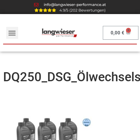
info@langwieser-performance.at
4.9/5 (202 Bewertungen)
0,00
€
DQ250_DSG_Ölwechsels