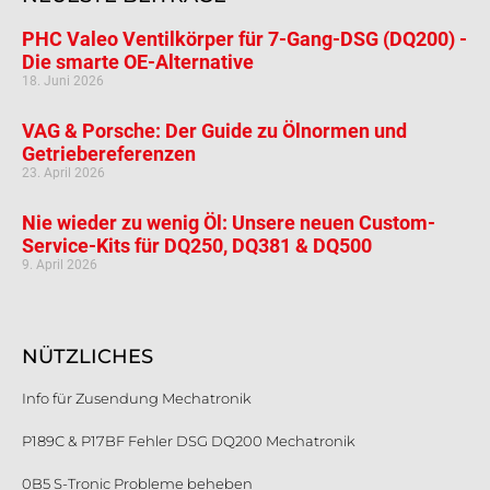
PHC Valeo Ventilkörper für 7-Gang-DSG (DQ200) -
Die smarte OE-Alternative
18. Juni 2026
VAG & Porsche: Der Guide zu Ölnormen und
Getriebereferenzen
23. April 2026
Nie wieder zu wenig Öl: Unsere neuen Custom-
Service-Kits für DQ250, DQ381 & DQ500
9. April 2026
NÜTZLICHES
Info für Zusendung Mechatronik
P189C & P17BF Fehler DSG DQ200 Mechatronik
0B5 S-Tronic Probleme beheben