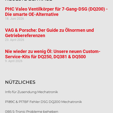
PHC Valeo Ventilkörper für 7-Gang-DSG (DQ200) -
Die smarte OE-Alternative
18. Juni 2026
VAG & Porsche: Der Guide zu Ölnormen und
Getriebereferenzen
23. April 2026
Nie wieder zu wenig Öl: Unsere neuen Custom-
Service-Kits für DQ250, DQ381 & DQ500
9. April 2026
NÜTZLICHES
Info für Zusendung Mechatronik
P189C & P17BF Fehler DSG DQ200 Mechatronik
0B5 S-Tronic Probleme beheben