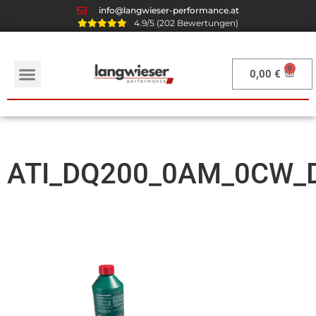
info@langwieser-performance.at
4.9/5 (202 Bewertungen)
0,00
€
ATI_DQ200_0AM_0CW_Dru