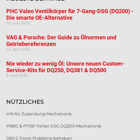
PHC Valeo Ventilkörper für 7-Gang-DSG (DQ200) -
Die smarte OE-Alternative
18. Juni 2026
VAG & Porsche: Der Guide zu Ölnormen und
Getriebereferenzen
23. April 2026
Nie wieder zu wenig Öl: Unsere neuen Custom-
Service-Kits für DQ250, DQ381 & DQ500
9. April 2026
NÜTZLICHES
Info für Zusendung Mechatronik
P189C & P17BF Fehler DSG DQ200 Mechatronik
0B5 S-Tronic Probleme beheben