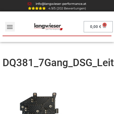
info@langwieser-performance.at
4.9/5 (202 Bewertungen)
0,00
€
DQ381_7Gang_DSG_Leit