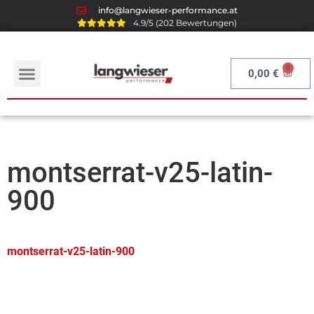
info@langwieser-performance.at
4.9/5 (202 Bewertungen)
0,00
€
montserrat-v25-latin-
900
montserrat-v25-latin-900