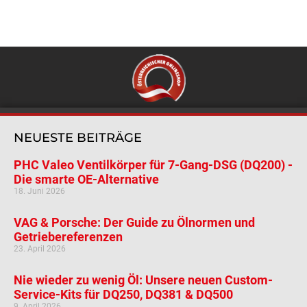
NEUESTE BEITRÄGE
PHC Valeo Ventilkörper für 7-Gang-DSG (DQ200) -
Die smarte OE-Alternative
18. Juni 2026
VAG & Porsche: Der Guide zu Ölnormen und
Getriebereferenzen
23. April 2026
Nie wieder zu wenig Öl: Unsere neuen Custom-
Service-Kits für DQ250, DQ381 & DQ500
9. April 2026