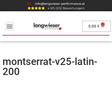
info@langwieser-performance.at
4.9/5 (202 Bewertungen)
0,00
€
montserrat-v25-latin-
200