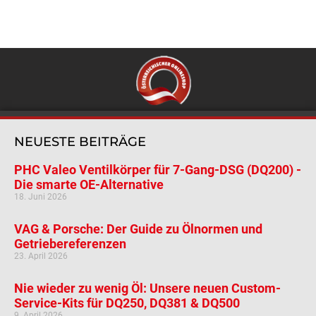
NEUESTE BEITRÄGE
PHC Valeo Ventilkörper für 7-Gang-DSG (DQ200) -
Die smarte OE-Alternative
18. Juni 2026
VAG & Porsche: Der Guide zu Ölnormen und
Getriebereferenzen
23. April 2026
Nie wieder zu wenig Öl: Unsere neuen Custom-
Service-Kits für DQ250, DQ381 & DQ500
9. April 2026