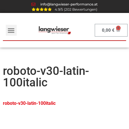
info@langwieser-performance.at
4.9/5 (202 Bewertungen)
0,00
€
roboto-v30-latin-
100italic
roboto-v30-latin-100italic