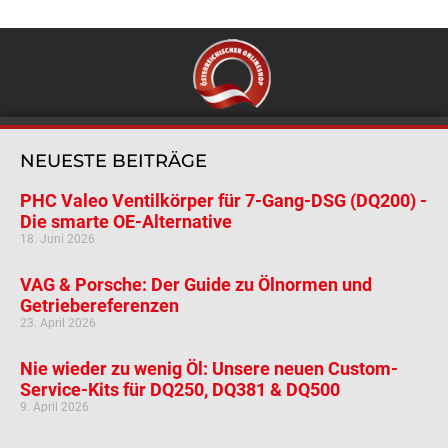
NEUESTE BEITRÄGE
PHC Valeo Ventilkörper für 7-Gang-DSG (DQ200) -
Die smarte OE-Alternative
18. Juni 2026
VAG & Porsche: Der Guide zu Ölnormen und
Getriebereferenzen
23. April 2026
Nie wieder zu wenig Öl: Unsere neuen Custom-
Service-Kits für DQ250, DQ381 & DQ500
9. April 2026