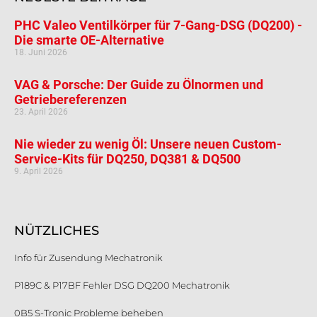
PHC Valeo Ventilkörper für 7-Gang-DSG (DQ200) -
Die smarte OE-Alternative
18. Juni 2026
VAG & Porsche: Der Guide zu Ölnormen und
Getriebereferenzen
23. April 2026
Nie wieder zu wenig Öl: Unsere neuen Custom-
Service-Kits für DQ250, DQ381 & DQ500
9. April 2026
NÜTZLICHES
Info für Zusendung Mechatronik
P189C & P17BF Fehler DSG DQ200 Mechatronik
0B5 S-Tronic Probleme beheben