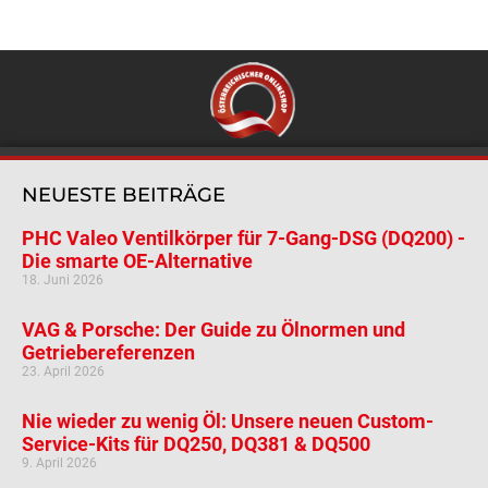
NEUESTE BEITRÄGE
PHC Valeo Ventilkörper für 7-Gang-DSG (DQ200) -
Die smarte OE-Alternative
18. Juni 2026
VAG & Porsche: Der Guide zu Ölnormen und
Getriebereferenzen
23. April 2026
Nie wieder zu wenig Öl: Unsere neuen Custom-
Service-Kits für DQ250, DQ381 & DQ500
9. April 2026