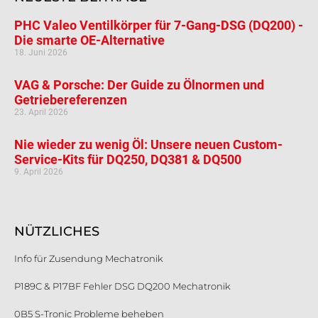
PHC Valeo Ventilkörper für 7-Gang-DSG (DQ200) -
Die smarte OE-Alternative
18. Juni 2026
VAG & Porsche: Der Guide zu Ölnormen und
Getriebereferenzen
23. April 2026
Nie wieder zu wenig Öl: Unsere neuen Custom-
Service-Kits für DQ250, DQ381 & DQ500
9. April 2026
NÜTZLICHES
Info für Zusendung Mechatronik
P189C & P17BF Fehler DSG DQ200 Mechatronik
0B5 S-Tronic Probleme beheben