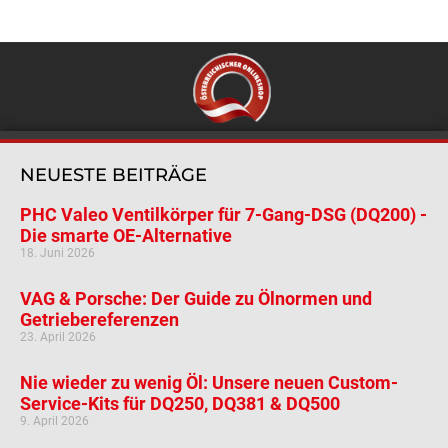
NEUESTE BEITRÄGE
PHC Valeo Ventilkörper für 7-Gang-DSG (DQ200) -
Die smarte OE-Alternative
18. Juni 2026
VAG & Porsche: Der Guide zu Ölnormen und
Getriebereferenzen
23. April 2026
Nie wieder zu wenig Öl: Unsere neuen Custom-
Service-Kits für DQ250, DQ381 & DQ500
9. April 2026