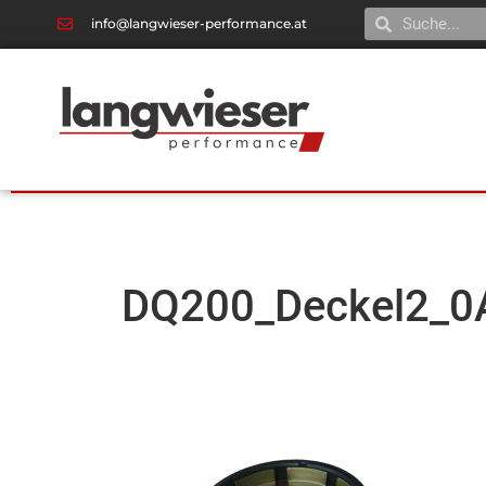
info@langwieser-performance.at
DQ200_Deckel2_