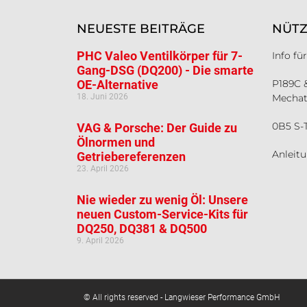
NEUESTE BEITRÄGE
NÜTZ
PHC Valeo Ventilkörper für 7-
Info f
Gang-DSG (DQ200) - Die smarte
OE-Alternative
P189C 
18. Juni 2026
Mechat
0B5 S-
VAG & Porsche: Der Guide zu
Ölnormen und
Anleit
Getriebereferenzen
23. April 2026
Nie wieder zu wenig Öl: Unsere
neuen Custom-Service-Kits für
DQ250, DQ381 & DQ500
9. April 2026
© All rights reserved - Langwieser Performance GmbH