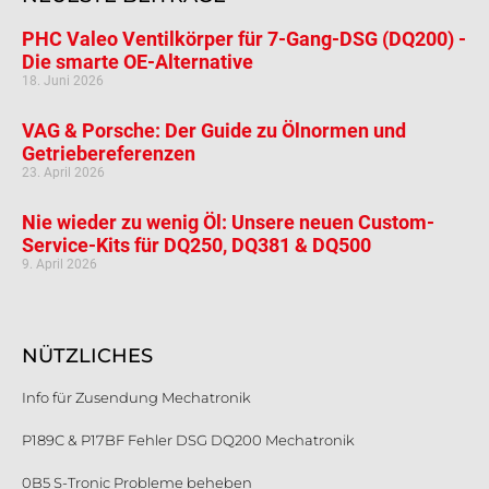
PHC Valeo Ventilkörper für 7-Gang-DSG (DQ200) -
Die smarte OE-Alternative
18. Juni 2026
VAG & Porsche: Der Guide zu Ölnormen und
Getriebereferenzen
23. April 2026
Nie wieder zu wenig Öl: Unsere neuen Custom-
Service-Kits für DQ250, DQ381 & DQ500
9. April 2026
NÜTZLICHES
Info für Zusendung Mechatronik
P189C & P17BF Fehler DSG DQ200 Mechatronik
0B5 S-Tronic Probleme beheben