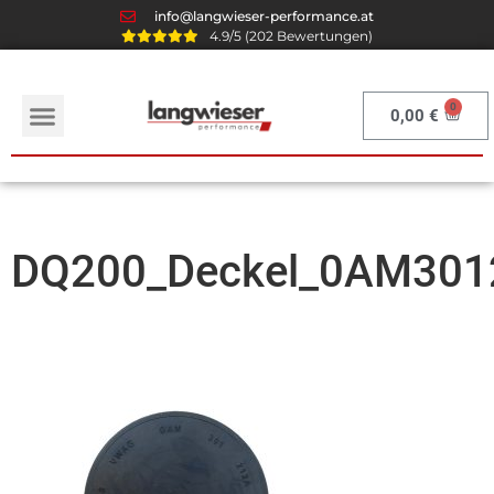
info@langwieser-performance.at
4.9/5 (202 Bewertungen)
0,00
€
DQ200_Deckel_0AM301