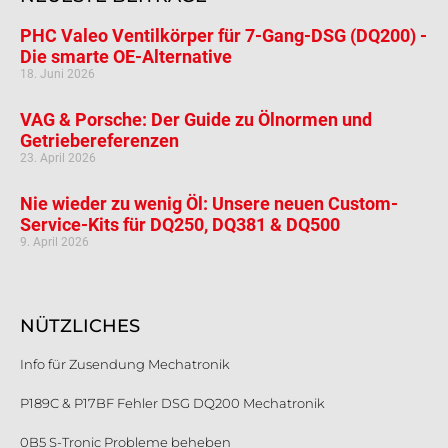
PHC Valeo Ventilkörper für 7-Gang-DSG (DQ200) -
Die smarte OE-Alternative
18. Juni 2026
VAG & Porsche: Der Guide zu Ölnormen und
Getriebereferenzen
23. April 2026
Nie wieder zu wenig Öl: Unsere neuen Custom-
Service-Kits für DQ250, DQ381 & DQ500
9. April 2026
NÜTZLICHES
Info für Zusendung Mechatronik
P189C & P17BF Fehler DSG DQ200 Mechatronik
0B5 S-Tronic Probleme beheben