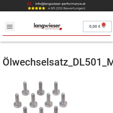
info@langwieser-performance.at
4.9/5 (202 Bewertungen)
0,00
€
Ölwechselsatz_DL501_M