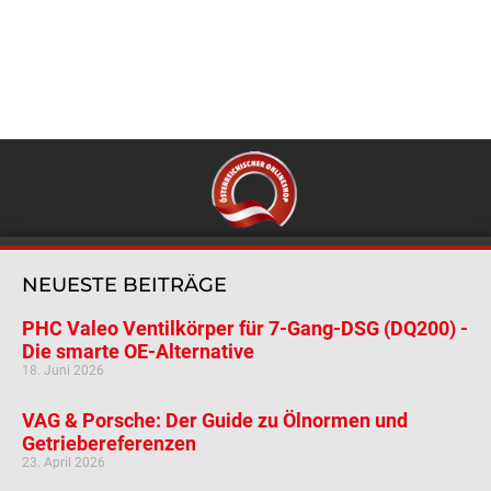
NEUESTE BEITRÄGE
PHC Valeo Ventilkörper für 7-Gang-DSG (DQ200) -
Die smarte OE-Alternative
18. Juni 2026
VAG & Porsche: Der Guide zu Ölnormen und
Getriebereferenzen
23. April 2026