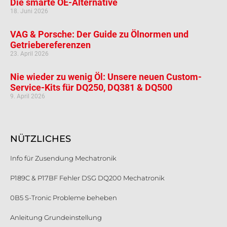
Die smarte OE-Alternative
18. Juni 2026
VAG & Porsche: Der Guide zu Ölnormen und
Getriebereferenzen
23. April 2026
Nie wieder zu wenig Öl: Unsere neuen Custom-
Service-Kits für DQ250, DQ381 & DQ500
9. April 2026
NÜTZLICHES
Info für Zusendung Mechatronik
P189C & P17BF Fehler DSG DQ200 Mechatronik
0B5 S-Tronic Probleme beheben
Anleitung Grundeinstellung