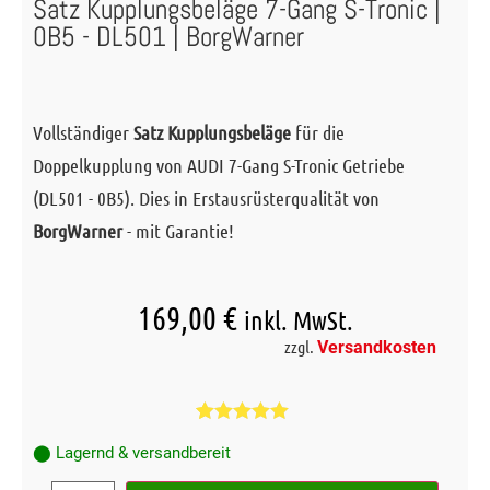
Satz Kupplungsbeläge 7-Gang S-Tronic |
0B5 - DL501 | BorgWarner
Vollständiger
Satz Kupplungsbeläge
für die
Doppelkupplung von AUDI 7-Gang S-Tronic Getriebe
(DL501 - 0B5). Dies in Erstausrüsterqualität von
BorgWarner
- mit Garantie!
169,00
€
inkl. MwSt.
zzgl.
Versandkosten
Bewertet mit
2
⬤ Lagernd & versandbereit
5.00
von 5,
basierend
auf