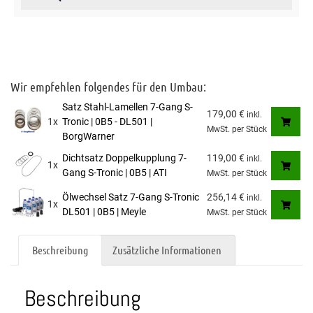
Wir empfehlen folgendes für den Umbau:
Satz Stahl-Lamellen 7-Gang S-
179,00
€
inkl.
1x
Tronic | 0B5 - DL501 |
MwSt.
per Stück
BorgWarner
Dichtsatz Doppelkupplung 7-
119,00
€
inkl.
1x
Gang S-Tronic | 0B5 | ATI
MwSt.
per Stück
Ölwechsel Satz 7-Gang S-Tronic
256,14
€
inkl.
1x
DL501 | 0B5 | Meyle
MwSt.
per Stück
Beschreibung
Zusätzliche Informationen
Beschreibung