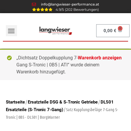
info@langwieser-performance.at
4.9/5 (202 Bewertungen)
0,00
€
„Dichtsatz Doppelkupplung 7-
Warenkorb anzeigen
Gang S-Tronic | 0B5 | ATI“ wurde deinem
Warenkorb hinzugefügt.
/
/
Startseite
Ersatzteile DSG & S-Tronic Getriebe
DL501
/ Satz Kupplungsbeläge 7-Gang S-
Ersatzteile (S-Tronic 7-Gang)
Tronic | 0B5 - DL501 | BorgWarner